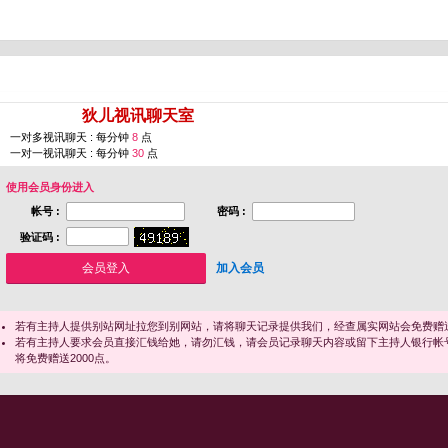
您即将进入 [
狄儿视讯聊天室
]
一对多视讯聊天 : 每分钟
8
点
一对一视讯聊天 : 每分钟
30
点
使用会员身份进入
帐号 :
密码 :
验证码 :
加入会员
若有主持人提供别站网址拉您到别网站，请将聊天记录提供我们，经查属实网站会免费赠送
若有主持人要求会员直接汇钱给她，请勿汇钱，请会员记录聊天内容或留下主持人银行帐
将免费赠送2000点。