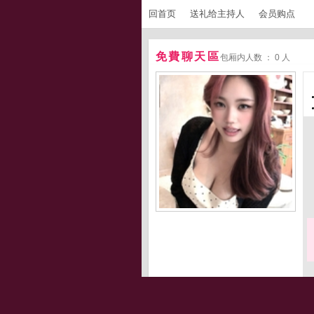
回首页
送礼给主持人
会员购点
免費聊天區
包厢内人数 ： 0 人