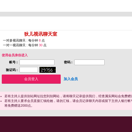
您即将进入 [
狄儿视讯聊天室
]
一对多视讯聊天 : 每分钟
8
点
一对一视讯聊天 : 每分钟
30
点
使用会员身份进入
帐号 :
密码 :
验证码 :
加入会员
若有主持人提供别站网址拉您到别网站，请将聊天记录提供我们，经查属实网站会免费赠送
若有主持人要求会员直接汇钱给她，请勿汇钱，请会员记录聊天内容或留下主持人银行帐
将免费赠送2000点。