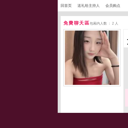
回首页
送礼给主持人
会员购点
免費聊天區
包厢内人数 ： 2 人