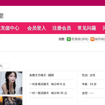
数充值中心
会员登入
注册会员
常见问题
指数
普通级(清纯)
辅导级(
礼
免费文字聊天 :
關閉
性别 : 女性
一对多视讯聊天 :
每分钟 8 点
年龄 : 19 岁
一对一视讯聊天 :
每分钟 35 点
血型 : ----