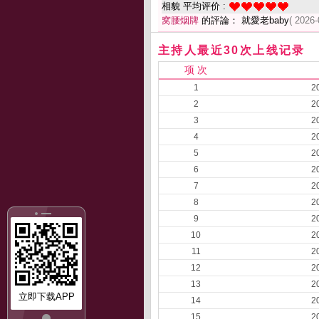
相貌 平均评价 :
窝腰烟牌
的評論： 就愛老baby
( 2026-
主持人最近30次上线记录
项 次
1
2
2
2
3
2
4
2
5
2
6
2
7
2
8
2
9
2
10
2
11
2
12
2
13
2
立即下载APP
14
2
15
2