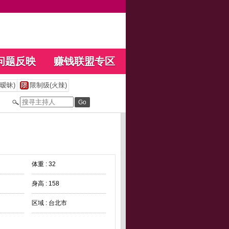
问题反映
赚钱联盟专区
暧昧)
限制级(火辣)
体重 : 32
身高 : 158
区域 : 台北市