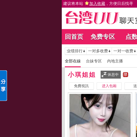
建议将本站
加入收藏
，方便日后找寻
回首页
免费专区
点
业绩排行
一对多收费
一对一收费
全部在線
台妹专区
內地主播
小琪姐姐
休息中
免費視訊
进入包厢
送