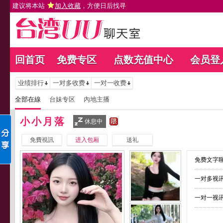
建议将本站
加入收藏
，方便日后找寻
回首页
免费专区
点数充值中心
会员登
业绩排行
一对多收费
一对一收费
全部在線
台妹专区
內地主播
小小月落
休息中
免費視訊
进入包厢
送礼
免费文字聊
一对多视讯
一对一视讯